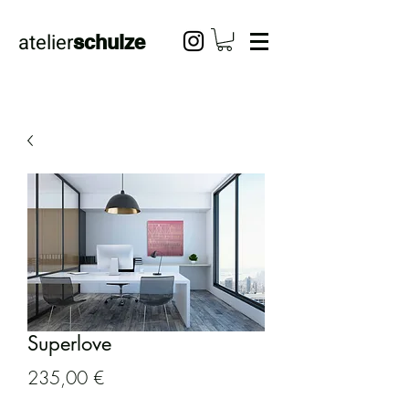
atelier
schulze
Superlove
Preis
235,00 €