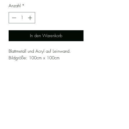
Anzahl
*
In den Warenkorb
Blattmetall und Acryl auf Leinwand.
Bildgröße: 100cm x 100cm