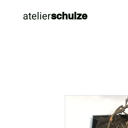
atelier
schulze