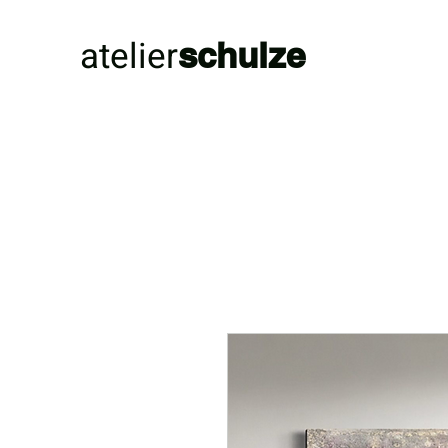
atelier
schulze