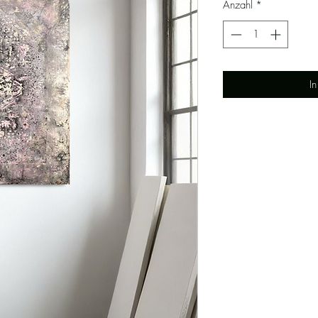
Anzahl
*
I