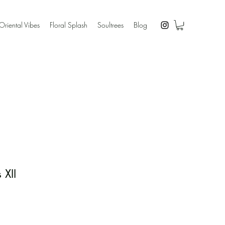
Oriental Vibes
Floral Splash
Soultrees
Blog
 XII
s