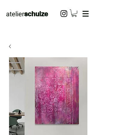
atelier
schulze