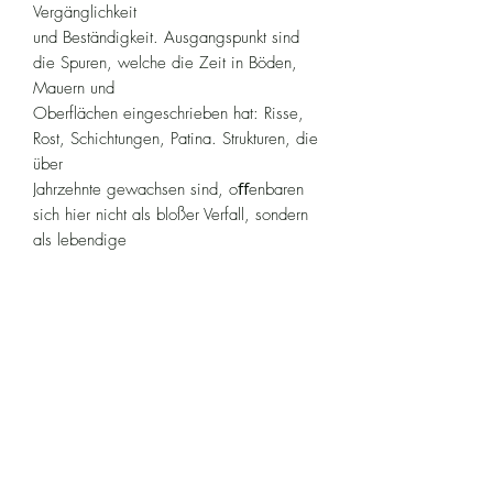
Vergänglichkeit
und Beständigkeit. Ausgangspunkt sind
die Spuren, welche die Zeit in Böden,
Mauern und
Oberflächen eingeschrieben hat: Risse,
Rost, Schichtungen, Patina. Strukturen, die
über
Jahrzehnte gewachsen sind, oﬀenbaren
sich hier nicht als bloßer Verfall, sondern
als lebendige
Archive menschlicher Geschichte
©2024 steffen schulze.
Impressum