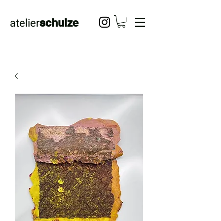
atelier
schulze