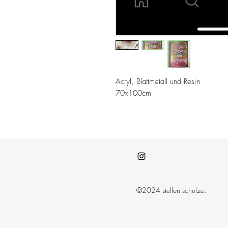
Acryl, Blattmetall und Resin
70x100cm
©2024 steffen schulze.