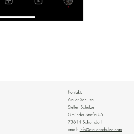
Kontakt:
Atelier Schulze
Steffen Schulze
Gmünder Straße 65
73614 Schorndorf
email:
info@atelier-schulze.com