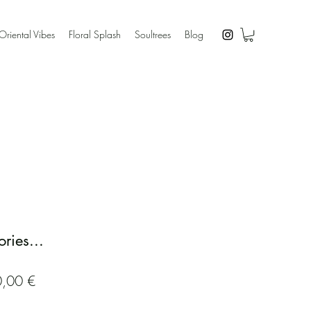
Oriental Vibes
Floral Splash
Soultrees
Blog
ries...
dardpreis
Sale-
,00 €
Preis