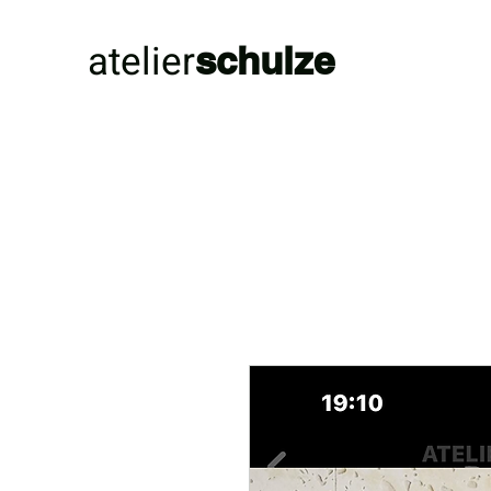
atelier
schulze