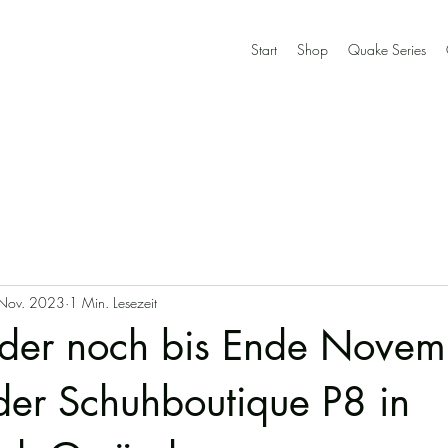
Start
Shop
Quake Series
Nov. 2023
1 Min. Lesezeit
lder noch bis Ende Novem
der Schuhboutique P8 in