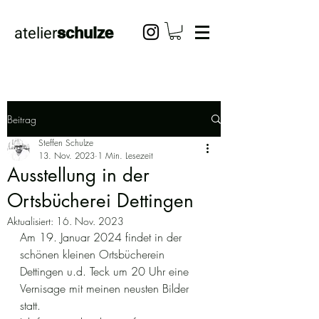
atelier
schulze
Beitrag
Steffen Schulze
13. Nov. 2023
1 Min. Lesezeit
Ausstellung in der
Ortsbücherei Dettingen
Aktualisiert:
16. Nov. 2023
Am 19. Januar 2024 findet in der 
schönen kleinen Ortsbücherein 
Dettingen u.d. Teck um 20 Uhr eine 
Vernisage mit meinen neusten Bilder 
statt.