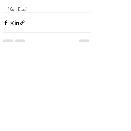
"Kuh Elsa"
Aktuelle Beiträge
Alle ansehen