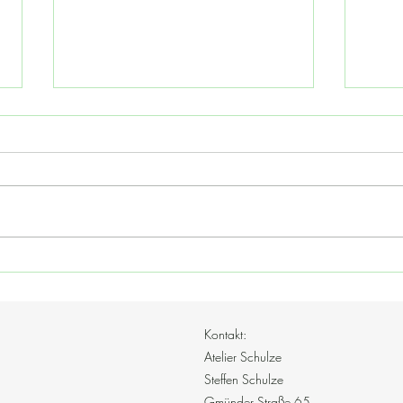
Orien
Vernissage und Ausstellung in
der Gärtnerei Greiner
Kontakt:
Atelier Schulze
Steffen Schulze
Gmünder Straße 65