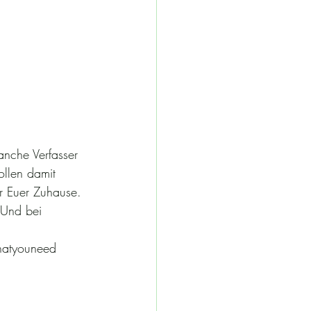
nche Verfasser 
llen damit 
ür Euer Zuhause. 
 Und bei 
hatyouneed