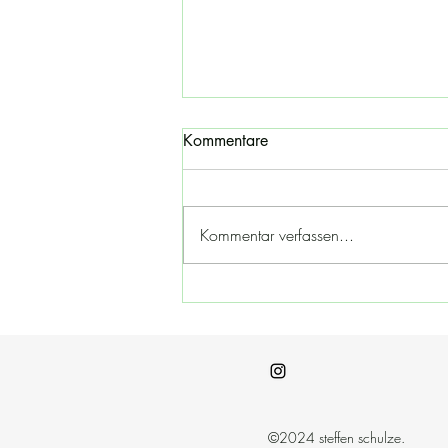
Kommentare
Kommentar verfassen...
Offenes Atelier -
Adventssamstage
©2024 steffen schulze.