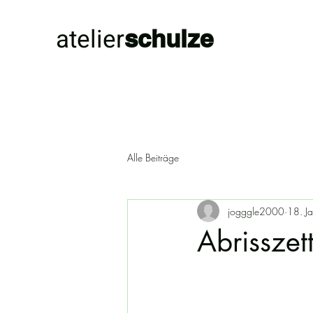
atelier
schulze
Alle Beiträge
jogggle2000
18. J
Abrisszet