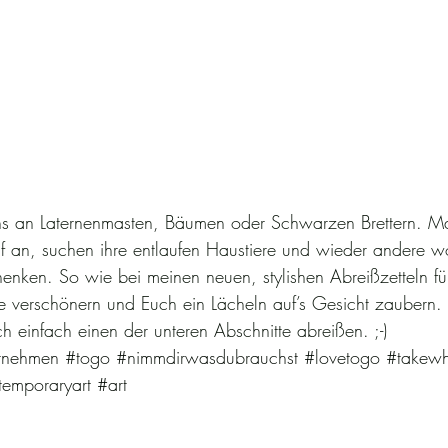
ens an Laternenmasten, Bäumen oder Schwarzen Brettern. Ma
 an, suchen ihre entlaufen Haustiere und wieder andere wo
henken. So wie bei meinen neuen, stylishen Abreißzetteln f
e verschönern und Euch ein Lächeln auf’s Gesicht zaubern.
h einfach einen der unteren Abschnitte abreißen. ;-)
tnehmen
#togo
#nimmdirwasdubrauchst
#lovetogo
#takew
temporaryart
#art